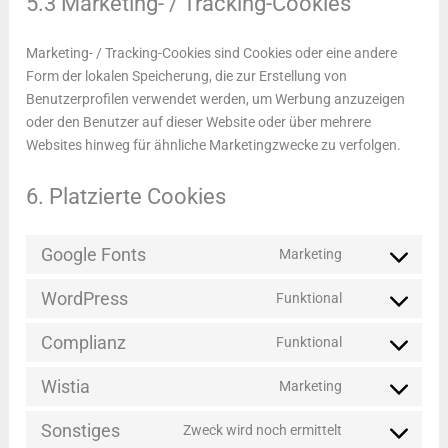
5.3 Marketing- / Tracking-Cookies
Marketing- / Tracking-Cookies sind Cookies oder eine andere
Form der lokalen Speicherung, die zur Erstellung von
Benutzerprofilen verwendet werden, um Werbung anzuzeigen
oder den Benutzer auf dieser Website oder über mehrere
Websites hinweg für ähnliche Marketingzwecke zu verfolgen.
6. Platzierte Cookies
Google Fonts
Marketing
Consent
to
WordPress
Funktional
service
Consent
google-
to
Complianz
Funktional
fonts
service
Consent
wordpress
to
Wistia
Marketing
service
Consent
complianz
to
Sonstiges
Zweck wird noch ermittelt
service
Consent